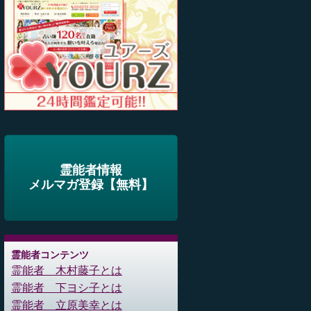
霊能者情報
メルマガ登録【無料】
霊能者コンテンツ
霊能者 木村藤子とは
霊能者 下ヨシ子とは
霊能者 立原美幸とは