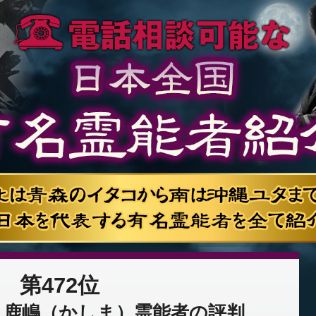
第472位
：鹿嶋（かしま）霊能者の評判