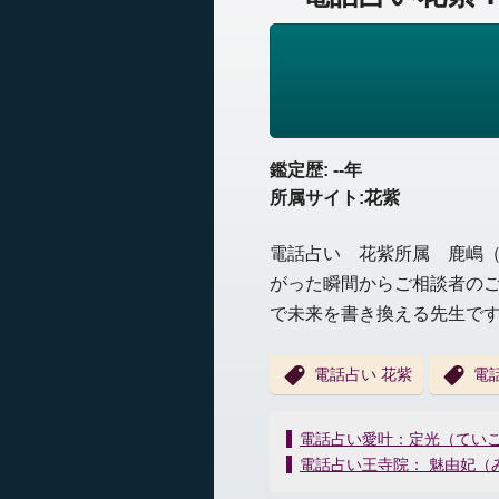
鑑定歴: --年
所属サイト:花紫
電話占い 花紫所属 鹿嶋
がった瞬間からご相談者の
で未来を書き換える先生で
電話占い 花紫
電
投
電話占い愛叶：定光（てい
稿
電話占い王寺院： 魅由妃（
ナ