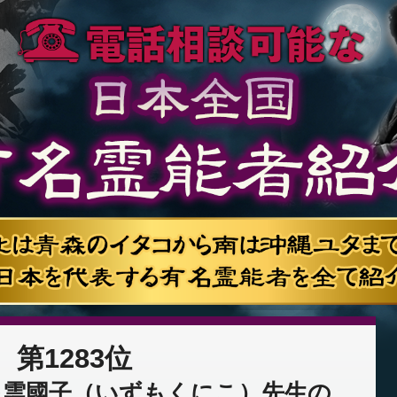
第1283位
出雲國子（いずもくにこ）先生の