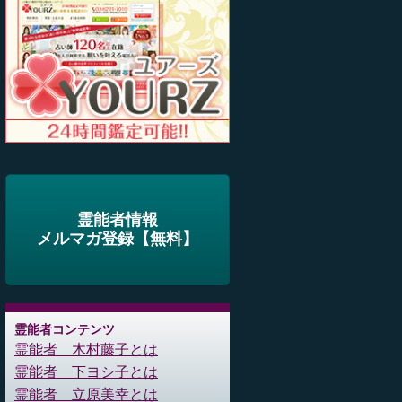
霊能者情報
メルマガ登録【無料】
霊能者コンテンツ
霊能者 木村藤子とは
霊能者 下ヨシ子とは
霊能者 立原美幸とは