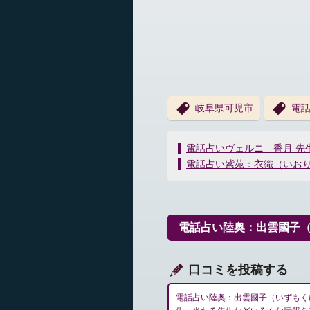
岐阜県可児市
電話
投
電話占いヴェルニ 香月 先
稿
電話占い紫苑：衣織（いお
ナ
ビ
ゲ
ー
電話占い陸奥：出雲國子
シ
ョ
ン
口コミを投稿する
電話占い陸奥：出雲國子（いずもく