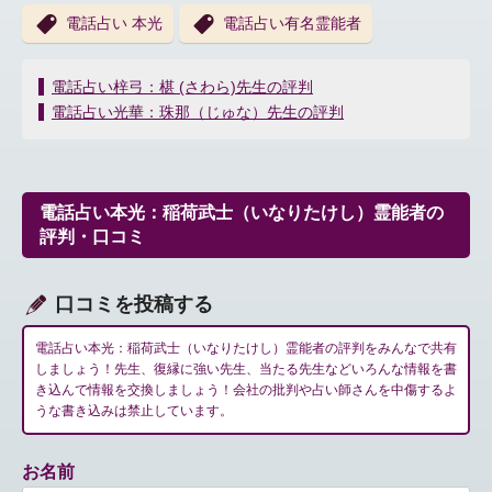
電話占い 本光
電話占い有名霊能者
投
電話占い梓弓：椹 (さわら)先生の評判
稿
電話占い光華：珠那（じゅな）先生の評判
ナ
ビ
ゲ
ー
電話占い本光：稲荷武士（いなりたけし）霊能者の
シ
評判・口コミ
ョ
ン
口コミを投稿する
電話占い本光：稲荷武士（いなりたけし）霊能者の評判をみんなで共有
しましょう！先生、復縁に強い先生、当たる先生などいろんな情報を書
き込んで情報を交換しましょう！会社の批判や占い師さんを中傷するよ
うな書き込みは禁止しています。
お名前