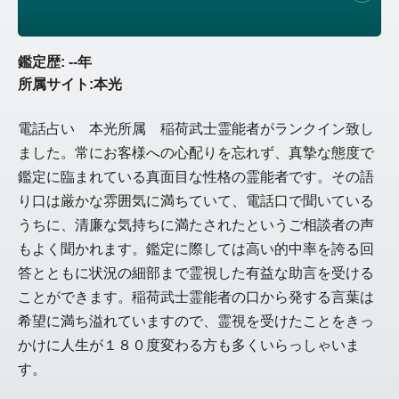
鑑定歴: --年
所属サイト:本光
電話占い 本光所属 稲荷武士霊能者がランクイン致し
ました。常にお客様への心配りを忘れず、真摯な態度で
鑑定に臨まれている真面目な性格の霊能者です。その語
り口は厳かな雰囲気に満ちていて、電話口で聞いている
うちに、清廉な気持ちに満たされたというご相談者の声
もよく聞かれます。鑑定に際しては高い的中率を誇る回
答とともに状況の細部まで霊視した有益な助言を受ける
ことができます。稲荷武士霊能者の口から発する言葉は
希望に満ち溢れていますので、霊視を受けたことをきっ
かけに人生が１８０度変わる方も多くいらっしゃいま
す。