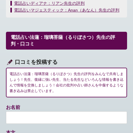
投
電話占いディアナ：リアン先生の評判
稿
電話占いマジェスティック：Anan（あなん）先生の評判
ナ
ビ
ゲ
ー
電話占い法蓮：瑠璃菩薩（るりぼさつ）先生の評
シ
判・口コミ
ョ
ン
口コミを投稿する
電話占い法蓮：瑠璃菩薩（るりぼさつ）先生の評判をみんなで共有しま
しょう！先生、復縁に強い先生、当たる先生などいろんな情報を書き込
んで情報を交換しましょう！会社の批判や占い師さんを中傷するような
書き込みは禁止しています。
お名前
本文