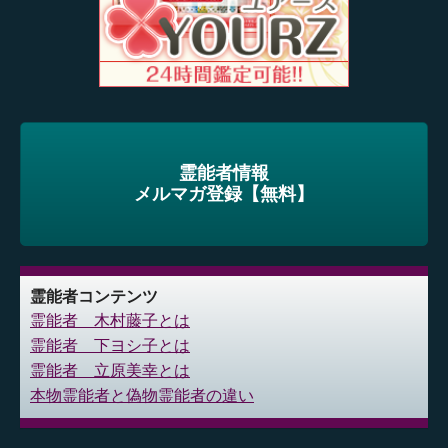
霊能者情報
メルマガ登録【無料】
霊能者コンテンツ
霊能者 木村藤子とは
霊能者 下ヨシ子とは
霊能者 立原美幸とは
本物霊能者と偽物霊能者の違い