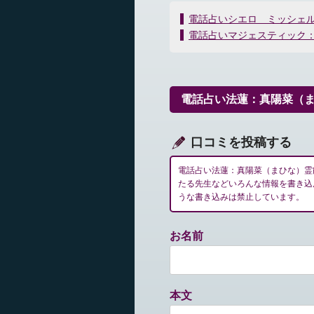
投
電話占いシエロ ミッシェ
稿
電話占いマジェスティック
ナ
ビ
ゲ
ー
電話占い法蓮：真陽菜（
シ
ョ
ン
口コミを投稿する
電話占い法蓮：真陽菜（まひな）霊
たる先生などいろんな情報を書き込
うな書き込みは禁止しています。
お名前
本文