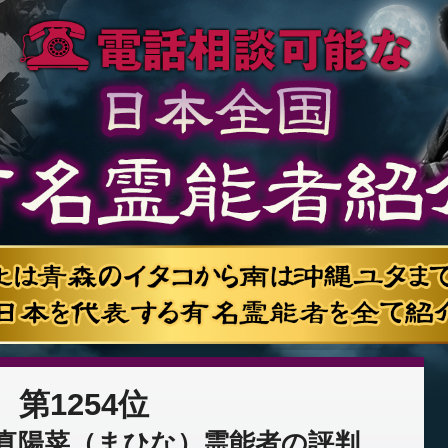
第1254位
真陽菜（まひな）霊能者の評判