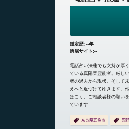
鑑定歴: --年
所属サイト:--
電話占い法蓮でも支持が厚
ている真陽菜霊能者。厳し
者の過去から現状、そして
えへと近づけてゆきます。
ほこり、ご相談者様の願い
ています
奈良県五條市
長