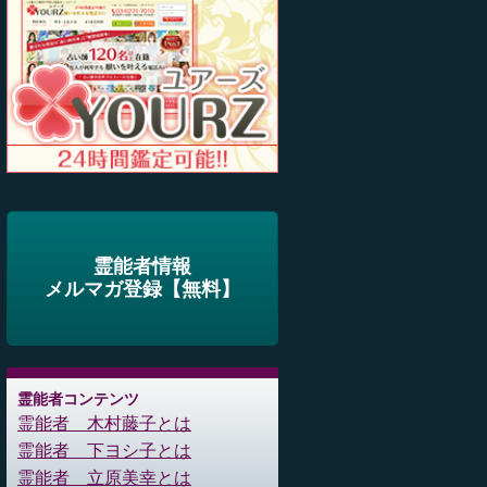
霊能者情報
メルマガ登録【無料】
霊能者コンテンツ
霊能者 木村藤子とは
霊能者 下ヨシ子とは
霊能者 立原美幸とは