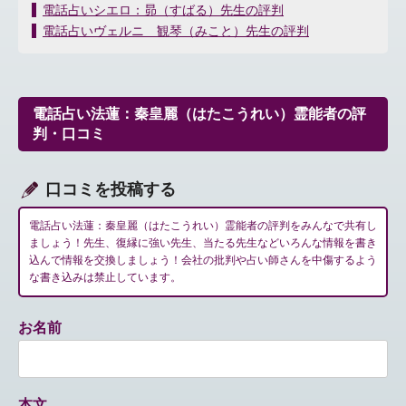
投
電話占いシエロ：昴（すばる）先生の評判
稿
電話占いヴェルニ 観琴（みこと）先生の評判
ナ
ビ
ゲ
ー
電話占い法蓮：秦皇麗（はたこうれい）霊能者の評
シ
判・口コミ
ョ
ン
口コミを投稿する
電話占い法蓮：秦皇麗（はたこうれい）霊能者の評判をみんなで共有し
ましょう！先生、復縁に強い先生、当たる先生などいろんな情報を書き
込んで情報を交換しましょう！会社の批判や占い師さんを中傷するよう
な書き込みは禁止しています。
お名前
本文