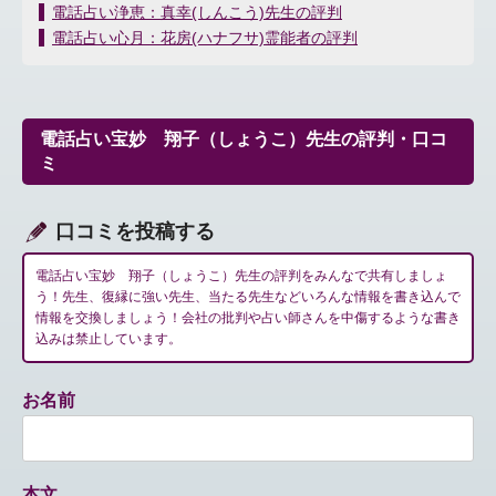
投
電話占い浄恵：真幸(しんこう)先生の評判
稿
電話占い心月：花房(ハナフサ)霊能者の評判
ナ
ビ
ゲ
ー
電話占い宝妙 翔子（しょうこ）先生の評判・口コ
シ
ミ
ョ
ン
口コミを投稿する
電話占い宝妙 翔子（しょうこ）先生の評判をみんなで共有しましょ
う！先生、復縁に強い先生、当たる先生などいろんな情報を書き込んで
情報を交換しましょう！会社の批判や占い師さんを中傷するような書き
込みは禁止しています。
お名前
本文