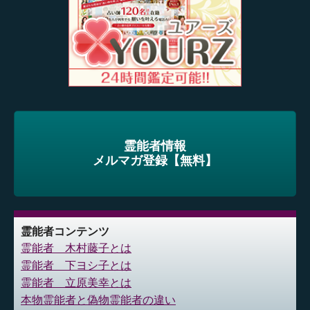
霊能者情報
メルマガ登録【無料】
霊能者コンテンツ
霊能者 木村藤子とは
霊能者 下ヨシ子とは
霊能者 立原美幸とは
本物霊能者と偽物霊能者の違い