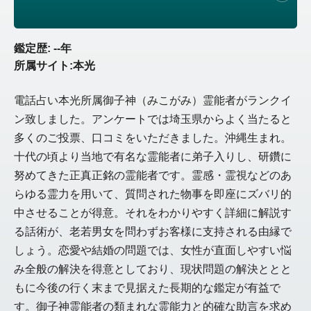
鑑定歴: --年
所属サイト:本光
電話占い本光所属御子神（みこがみ）霊能者がランクイ
ン致しました。アンケートでは埼玉県からよく当たると
多くのご投票、口コミをいただきました。沖縄生まれ。
十代の頃より当地で有名な霊能者に弟子入りし、研鑽に
努めてきた正真正銘の霊能者です。霊感・霊視などのあ
らゆる霊力を用いて、質問された物事を即座にズバリ的
中させることが得意。それをわかりやすく詳細に解説す
る話術が、老若男女を問わずお客様に支持される由縁で
しょう。恋愛や結婚の問題では、女性が直面しやすい悩
み全般の解決を得意としており、現状問題の解決ととと
もに今後の行く末まで見据えた長期的な鑑定が有益で
す。御子神霊能者の類まれな霊能力と的確な助言を求め