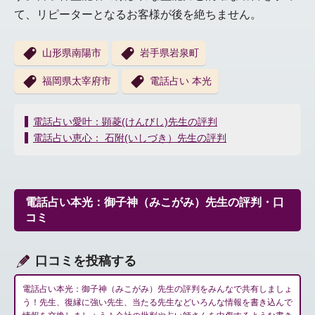
て、リピーターとなるお客様が後を絶ちません。
山形県南陽市
岩手県岩泉町
福岡県太宰府市
電話占い 本光
投
電話占い愛叶：顕菱(けんびし)先生の評判
稿
電話占い恵心： 石附(いしづき）先生の評判
ナ
ビ
ゲ
ー
電話占い本光：御子神（みこがみ）先生の評判・口
シ
コミ
ョ
ン
口コミを投稿する
電話占い本光：御子神（みこがみ）先生の評判をみんなで共有しましょ
う！先生、復縁に強い先生、当たる先生などいろんな情報を書き込んで