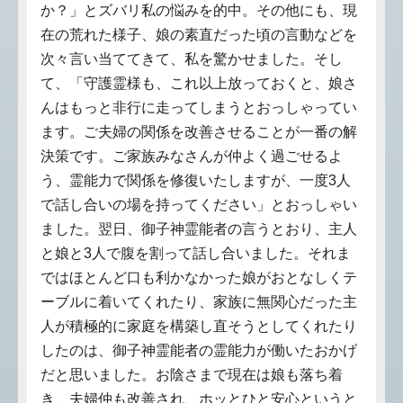
か？」とズバリ私の悩みを的中。その他にも、現
在の荒れた様子、娘の素直だった頃の言動などを
次々言い当ててきて、私を驚かせました。そし
て、「守護霊様も、これ以上放っておくと、娘さ
んはもっと非行に走ってしまうとおっしゃってい
ます。ご夫婦の関係を改善させることが一番の解
決策です。ご家族みなさんが仲よく過ごせるよ
う、霊能力で関係を修復いたしますが、一度3人
で話し合いの場を持ってください」とおっしゃい
ました。翌日、御子神霊能者の言うとおり、主人
と娘と3人で腹を割って話し合いました。それま
ではほとんど口も利かなかった娘がおとなしくテ
ーブルに着いてくれたり、家族に無関心だった主
人が積極的に家庭を構築し直そうとしてくれたり
したのは、御子神霊能者の霊能力が働いたおかげ
だと思いました。お陰さまで現在は娘も落ち着
き、夫婦仲も改善され、ホッとひと安心というと