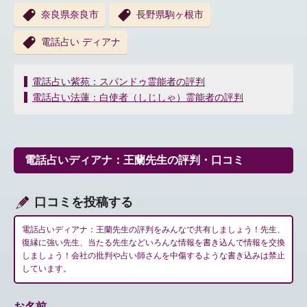
奈良県奈良市
長野県駒ヶ根市
電話占い ディアナ
投
電話占い紫苑：スパンドゥ霊能者の評判
稿
電話占い法蓮：白使者（しじしゃ）霊能者の評判
ナ
ビ
ゲ
ー
電話占いディアナ：王蘭先生の評判・口コミ
シ
ョ
ン
口コミを投稿する
電話占いディアナ：王蘭先生の評判をみんなで共有しましょう！先生、
復縁に強い先生、当たる先生などいろんな情報を書き込んで情報を交換
しましょう！会社の批判や占い師さんを中傷するような書き込みは禁止
しています。
お名前