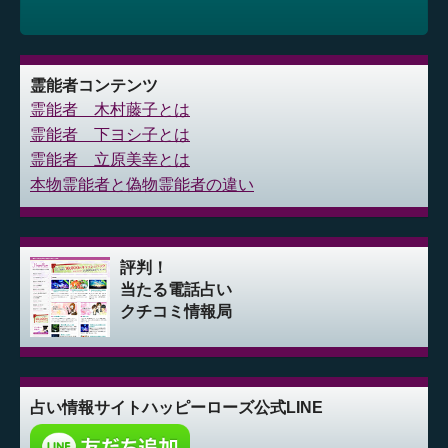
霊能者コンテンツ
霊能者 木村藤子とは
霊能者 下ヨシ子とは
霊能者 立原美幸とは
本物霊能者と偽物霊能者の違い
評判！
当たる電話占い
クチコミ情報局
占い情報サイト
ハッピーローズ公式LINE