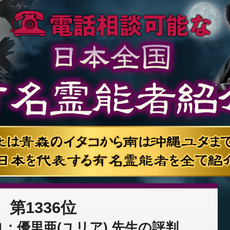
第1336位
：優里亜(ユリア) 先生の評判