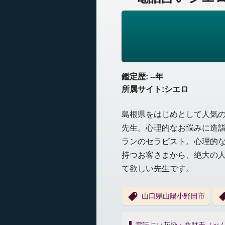
鑑定歴: --年
所属サイト:シエロ
島根県をはじめとして人気
先生。心理的なお悩みに造詣
ランのセラピスト。心理的
持つお客さまから、絶大の
て欲しい先生です。
山口県山陽小野田市
投