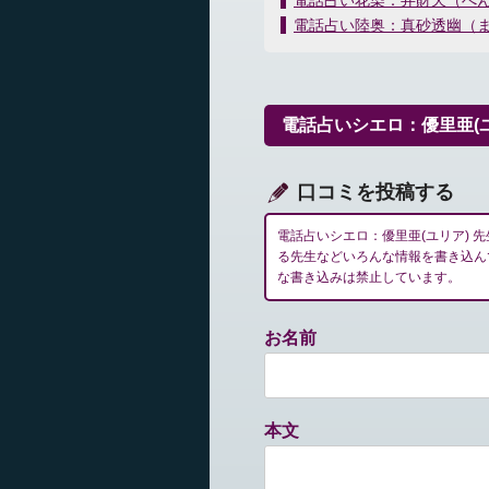
電話占い花染：弁財天（べ
稿
電話占い陸奥：真砂透幽（
ナ
ビ
ゲ
ー
電話占いシエロ：優里亜(
シ
ョ
ン
口コミを投稿する
電話占いシエロ：優里亜(ユリア)
る先生などいろんな情報を書き込ん
な書き込みは禁止しています。
お名前
本文