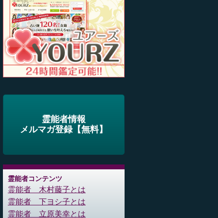
霊能者情報
メルマガ登録【無料】
霊能者コンテンツ
霊能者 木村藤子とは
霊能者 下ヨシ子とは
霊能者 立原美幸とは