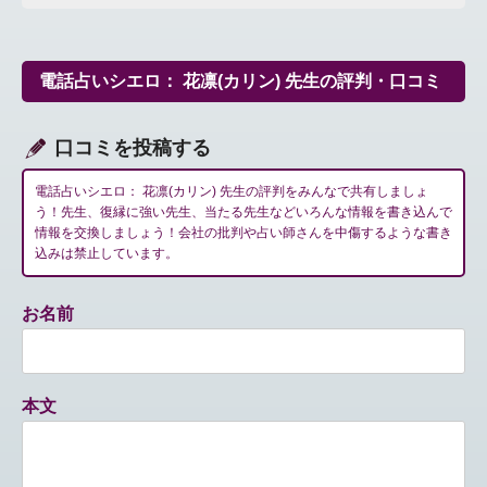
ビ
ゲ
ー
シ
電話占いシエロ： 花凛(カリン) 先生の評判・口コミ
ョ
ン
口コミを投稿する
電話占いシエロ： 花凛(カリン) 先生の評判をみんなで共有しましょ
う！先生、復縁に強い先生、当たる先生などいろんな情報を書き込んで
情報を交換しましょう！会社の批判や占い師さんを中傷するような書き
込みは禁止しています。
お名前
本文