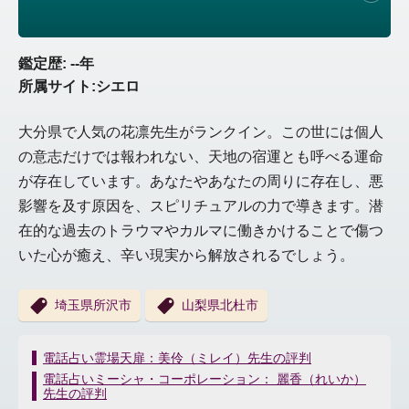
鑑定歴: --年
所属サイト:シエロ
大分県で人気の花凛先生がランクイン。この世には個人
の意志だけでは報われない、天地の宿運とも呼べる運命
が存在しています。あなたやあなたの周りに存在し、悪
影響を及す原因を、スピリチュアルの力で導きます。潜
在的な過去のトラウマやカルマに働きかけることで傷つ
いた心が癒え、辛い現実から解放されるでしょう。
埼玉県所沢市
山梨県北杜市
投
電話占い霊場天扉：美伶（ミレイ）先生の評判
稿
電話占いミーシャ・コーポレーション： 麗香（れいか）
ナ
先生の評判