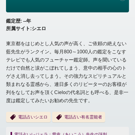
鑑定歴: --年
所属サイト:シエロ
東京都をはじめとし人気の声が高く、ご依頼の絶えない
藍先生がランクイン。毎月800～1000人の鑑定をこなす
テレビでも人気のフューチャー鑑定師。声を聞いている
だけで自然と涙がこぼれてしまう、意中の相手の心のト
ゲさえ消し去ってしまう。その強力なスピリチュアルと
類まれなる霊感から、連日多くのリピーターのお客様が
列をなしてお声を頂くCieloの代名詞とも呼べる、是非一
度は鑑定してみたいお勧めの先生です。
電話占いシエロ
電話占い有名霊能者
投
電話占いレジェラ：愛幸（あいこう）先生の評判