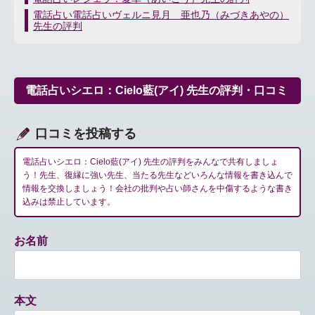
稿
電話占い電話占いヴェルニ見月 亜也乃（みづきあやの）
ナ
先生の評判
ビ
ゲ
ー
シ
電話占いシエロ：Cielo藍(アイ) 先生の評判・口コミ
ョ
ン
口コミを投稿する
電話占いシエロ：Cielo藍(アイ) 先生の評判をみんなで共有しましょ
う！先生、復縁に強い先生、当たる先生などいろんな情報を書き込んで
情報を交換しましょう！会社の批判や占い師さんを中傷するような書き
込みは禁止しています。
お名前
本文