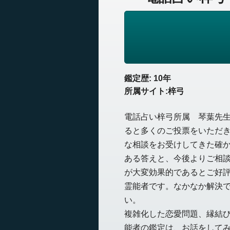
鑑定歴: 10年
所属サイト:梓弓
電話占い梓弓所属 琴葉先
ると多くのご投票をいただ
な相談をお受けしてきた確
ある答えと、今後よりご相
が大変効果的であるとご好
霊能者です。なかなか解決
い。
複雑化した恋愛問題、縁結
能者の鑑定は、お話をして