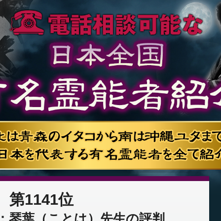
第1141位
：琴葉（ことは）先生の評判