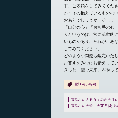
非、ご依頼をしてみてくだ
か？その抱えているものの
おありでしょうか。そして
「自分の心」「お相手の心
人というのは、常に流動的
いものがあり、それが、あ
してみてください。
どのような問題も鑑定いた
お答えをみつけお伝えして
きっと「望む未来」がやっ
電話占い梓弓
投
電話占いＳＰＲ：みわ先生
稿
電話占い天歌：天芽乃(あま
ナ
ビ