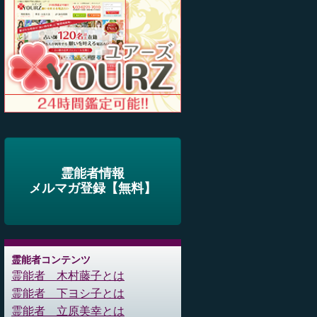
霊能者情報
メルマガ登録【無料】
霊能者コンテンツ
霊能者 木村藤子とは
霊能者 下ヨシ子とは
霊能者 立原美幸とは