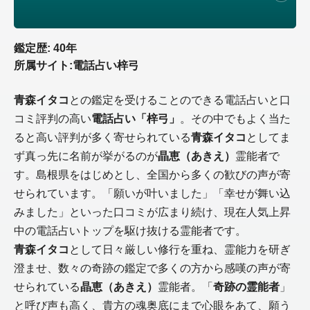
鑑定歴: 40年
所属サイト:電話占い梓弓
青森イタコ
との鑑定を受けることのできる電話占いと口
コミ評判の高い
電話占い「梓弓」
。その中でもよく当た
ると高い評判が多く寄せられている
青森イタコ
としてま
ず真っ先に名前が挙がるのが
晶恵（あきえ）
霊能者で
す。島根県をはじめとし、全国から多くの歓びの声が寄
せられています。「願いが叶いました」「幸せが舞い込
みました」といった口コミが広まり続け、現在人気上昇
中の電話占いトップを駆け抜ける霊能者です。
青森イタコ
として日々厳しい修行を重ね、霊能力を研ぎ
澄ませ、数々の奇跡の鑑定で多くの方から感嘆の声が寄
せられている
晶恵（あきえ）
霊能者。「
奇跡の霊能者
」
と呼び声も高く、貴方の魂奥底にまで心眼をあて、願う