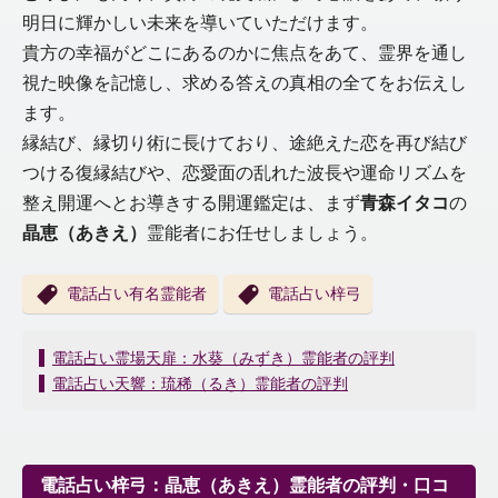
明日に輝かしい未来を導いていただけます。
貴方の幸福がどこにあるのかに焦点をあて、霊界を通し
視た映像を記憶し、求める答えの真相の全てをお伝えし
ます。
縁結び、縁切り術に長けており、途絶えた恋を再び結び
つける復縁結びや、恋愛面の乱れた波長や運命リズムを
整え開運へとお導きする開運鑑定は、まず
青森イタコ
の
晶恵（あきえ）
霊能者にお任せしましょう。
電話占い有名霊能者
電話占い梓弓
投
電話占い霊場天扉：水葵（みずき）霊能者の評判
稿
電話占い天響：琉稀（るき）霊能者の評判
ナ
ビ
ゲ
ー
電話占い梓弓：晶恵（あきえ）霊能者の評判・口コ