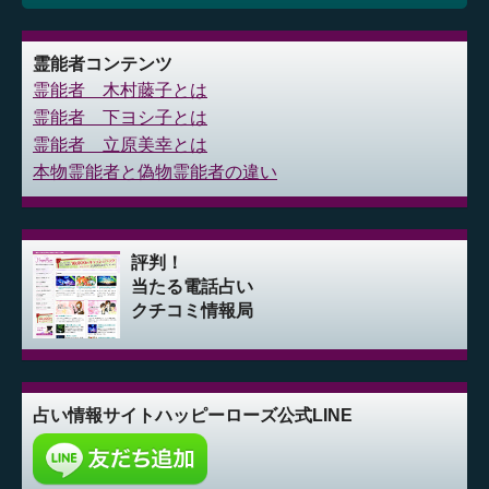
霊能者コンテンツ
霊能者 木村藤子とは
霊能者 下ヨシ子とは
霊能者 立原美幸とは
本物霊能者と偽物霊能者の違い
評判！
当たる電話占い
クチコミ情報局
占い情報サイト
ハッピーローズ公式LINE