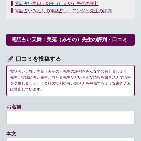
投
電話占い生口：幻夜（げんや）先生の評判
稿
電話占いみんなの電話占い：アンジュ先生の評判
ナ
ビ
ゲ
ー
電話占い天舞：美苑（みその）先生の評判・口コミ
シ
ョ
ン
口コミを投稿する
電話占い天舞：美苑（みその）先生の評判をみんなで共有しましょう！
先生、復縁に強い先生、当たる先生などいろんな情報を書き込んで情報
を交換しましょう！会社の批判や占い師さんを中傷するような書き込み
は禁止しています。
お名前
本文