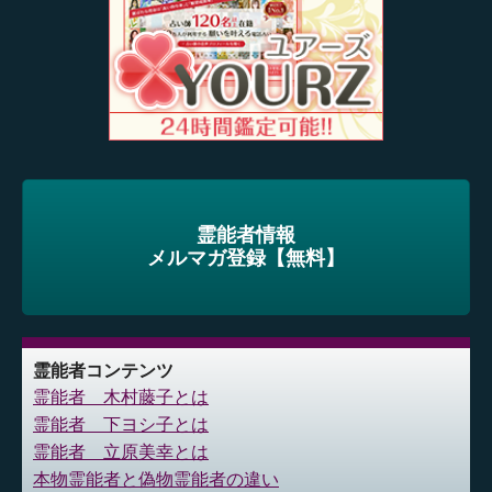
霊能者情報
メルマガ登録【無料】
霊能者コンテンツ
霊能者 木村藤子とは
霊能者 下ヨシ子とは
霊能者 立原美幸とは
本物霊能者と偽物霊能者の違い