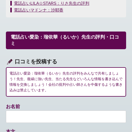
投
電話占いLILA☆STARS：りさ先生の評判
稿
電話占いマドンナ：沙耶香
ナ
ビ
ゲ
ー
電話占い愛染：瑠依華（るいか）先生の評判・口コ
シ
ミ
ョ
ン
口コミを投稿する
電話占い愛染：瑠依華（るいか）先生の評判をみんなで共有しましょ
う！先生、復縁に強い先生、当たる先生などいろんな情報を書き込んで
情報を交換しましょう！会社の批判や占い師さんを中傷するような書き
込みは禁止しています。
お名前
本文