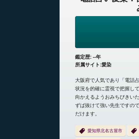
鑑定歴: --年
所属サイト:愛染
大阪府で人気であり「電話
状況を的確に霊視で把握し
向かえるようおみちびきい
ずば抜けて強い先生ですの
だけます。
愛知県北名古屋市