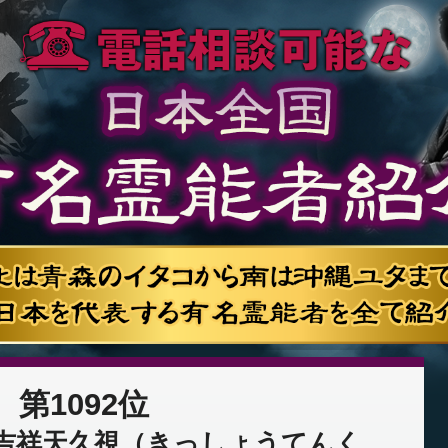
第1092位
吉祥天久視（きっしょうてんく