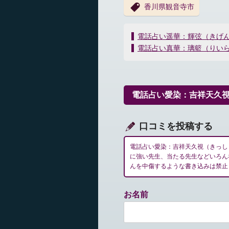
香川県観音寺市
投
電話占い遥華：輝弦（きげ
稿
電話占い真華：璃籃（りい
ナ
ビ
ゲ
ー
電話占い愛染：吉祥天久
シ
ョ
ン
口コミを投稿する
電話占い愛染：吉祥天久視（きっし
に強い先生、当たる先生などいろん
んを中傷するような書き込みは禁止
お名前