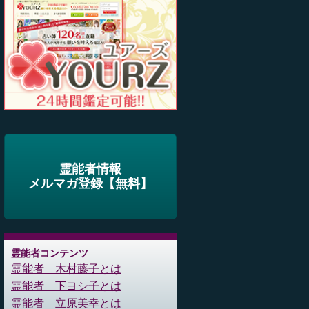
霊能者情報
メルマガ登録【無料】
霊能者コンテンツ
霊能者 木村藤子とは
霊能者 下ヨシ子とは
霊能者 立原美幸とは