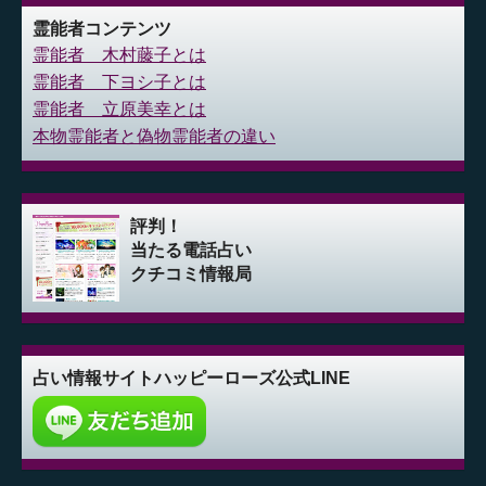
霊能者コンテンツ
霊能者 木村藤子とは
霊能者 下ヨシ子とは
霊能者 立原美幸とは
本物霊能者と偽物霊能者の違い
評判！
当たる電話占い
クチコミ情報局
占い情報サイト
ハッピーローズ公式LINE