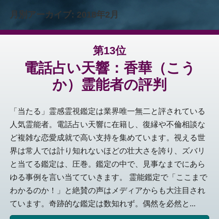
月別アーカイブ:
2018年2月
第13位
電話占い天響：香華（こう
か）霊能者の評判
「当たる」霊感霊視鑑定は業界唯一無二と評されている
人気霊能者。電話占い天響に在籍し、復縁や不倫相談な
ど複雑な恋愛成就で高い支持を集めています。視える世
界は常人では計り知れないほどの壮大さを誇り、ズバリ
と当てる鑑定は、圧巻。鑑定の中で、見事なまでにあら
ゆる事例を言い当てていきます。 霊能鑑定で「ここまで
わかるのか！」と絶賛の声はメディアからも大注目され
ています。奇跡的な鑑定は数知れず。偶然を必然と...