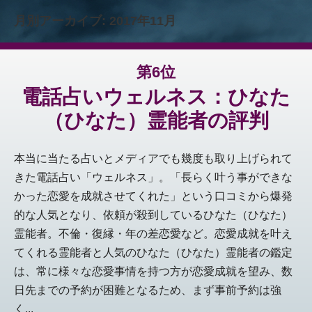
月別アーカイブ:
2017年11月
第6位
電話占いウェルネス：ひなた
（ひなた）霊能者の評判
本当に当たる占いとメディアでも幾度も取り上げられて
きた電話占い「ウェルネス」。「長らく叶う事ができな
かった恋愛を成就させてくれた」という口コミから爆発
的な人気となり、依頼が殺到しているひなた（ひなた）
霊能者。不倫・復縁・年の差恋愛など。恋愛成就を叶え
てくれる霊能者と人気のひなた（ひなた）霊能者の鑑定
は、常に様々な恋愛事情を持つ方が恋愛成就を望み、数
日先までの予約が困難となるため、まず事前予約は強
く...