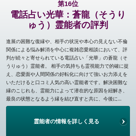
第16位
電話占い光華：蒼龍（そうり
ゅう）霊能者の評判
進展の困難な復縁や、相手の状況や本心の見えない不倫
関係による悩み解消を中心に複雑恋愛相談において、評
判が続々と寄せられている電話占い「光華」の蒼龍（そ
うりゅう）霊能者。 相手の気持ちも霊視能力で的確に捉
え、恋愛面や人間関係の好転化に向けて強いお力添えを
いただけると口コミ人気の高い霊能者です。解決困難な
縁のこじれも、霊能力によって潜在的な原因を紐解き、
最良の状態となるよう縁を結び直すと共に、今後に...
霊能者の情報を詳しく見る