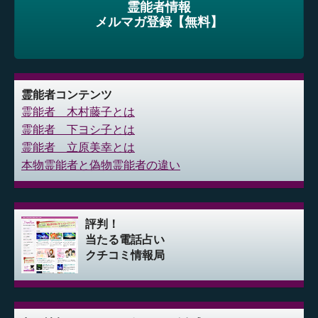
霊能者情報
メルマガ登録【無料】
霊能者コンテンツ
霊能者 木村藤子とは
霊能者 下ヨシ子とは
霊能者 立原美幸とは
本物霊能者と偽物霊能者の違い
評判！
当たる電話占い
クチコミ情報局