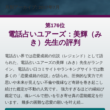
月別アーカイブ:
2017年7月
第176位
電話占いユアーズ：美輝（み
き）先生の評判
電話占い界では恋愛成就の伝説（レジェンド）として語
られた、電話占いユアーズの美輝（みき）先生がランク
イン。 電話占い口コミサイトやランキングサイトでは数
多くの「恋愛成就の伝説」が語られ、圧倒的な実力で片
思いや未来が見えない不倫や復縁など奇跡を巻き起こし
続けた鑑定が不動の人気です。 強力すぎるほどの縁結び
鑑定では、魂レベルで想いを引き寄せ真の霊能鑑定を行
います。 幾多の困難な恋愛の願いを叶え続...