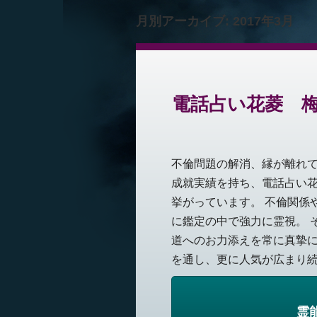
月別アーカイブ:
2017年3月
電話占い花菱 梅
不倫問題の解消、縁が離れ
成就実績を持ち、電話占い
挙がっています。 不倫関係
に鑑定の中で強力に霊視。 
道へのお力添えを常に真摯
を通し、更に人気が広まり続け
霊