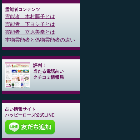
霊能者コンテンツ
霊能者 木村藤子とは
霊能者 下ヨシ子とは
霊能者 立原美幸とは
本物霊能者と偽物霊能者の違い
評判！
当たる電話占い
クチコミ情報局
占い情報サイト
ハッピーローズ公式LINE