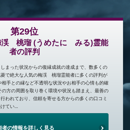
第29位
渓 桃瑠 (うめたに みる)霊能
者の評判
てしまった状況からの復縁成就の達成まで、数多くの
花菱で絶大な人気の梅渓 桃瑠霊能者に多くの評判が
や相手との縁など不透明な状況やお相手の心情も的確
その方の周囲を取り巻く環境や状況も踏まえ、最善の
に行われており、信頼を寄せる方からの多くの口コミ
てい...
能者の情報を詳しく見る