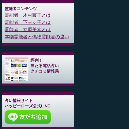
霊能者コンテンツ
霊能者 木村藤子とは
霊能者 下ヨシ子とは
霊能者 立原美幸とは
本物霊能者と偽物霊能者の違い
評判！
当たる電話占い
クチコミ情報局
占い情報サイト
ハッピーローズ公式LINE