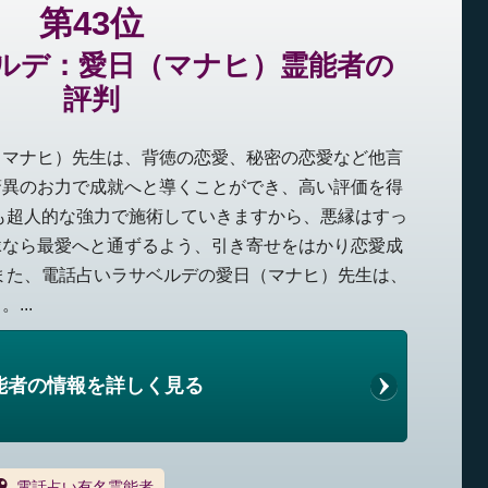
第43位
ルデ：愛日（マナヒ）霊能者の
評判
（マナヒ）先生は、背徳の恋愛、秘密の恋愛など他言
驚異のお力で成就へと導くことができ、高い評価を得
も超人的な強力で施術していきますから、悪縁はすっ
縁なら最愛へと通ずるよう、引き寄せをはかり恋愛成
また、電話占いラサベルデの愛日（マナヒ）先生は、
...
能者の情報を詳しく見る
電話占い有名霊能者