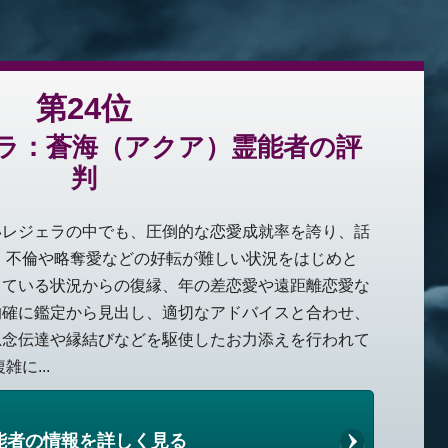
第24位
ラ：蒼海（アクア）霊能者の評
判
いレジェラの中でも、圧倒的な恋愛成就率を誇り、話
 不倫や略奪愛などの好転が難しい状況をはじめと
っている状況からの復縁、年の差恋愛や遠距離恋愛な
的確に鑑定から見出し、適切なアドバイスと合わせ、
思念伝達や縁結びなどを駆使したお力添えを行われて
に...
能者の情報を詳しく見る