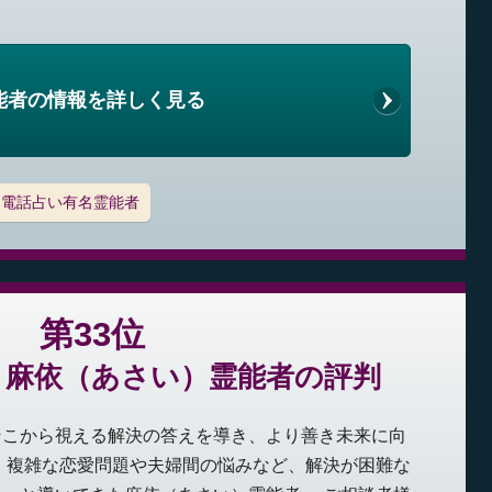
能者の情報を詳しく見る
電話占い有名霊能者
第33位
：麻依（あさい）霊能者の評判
そこから視える解決の答えを導き、より善き未来に向
 複雑な恋愛問題や夫婦間の悩みなど、解決が困難な