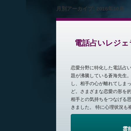
月別アーカイブ:
2016年10月
電話占いレジェ
恋愛分野に特化した電話占
題が沸騰している蒼海先生。
し、相手の心が離れてしま
ど。さまざまな恋愛の形を
相手との気持ちをつなげる
きました。 特に心理状況も複雑
霊