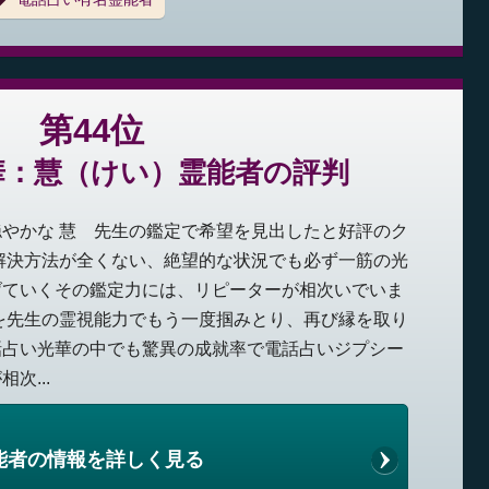
第44位
華：慧（けい）霊能者の評判
やかな 慧 先生の鑑定で希望を見出したと好評のク
解決方法が全くない、絶望的な状況でも必ず一筋の光
げていくその鑑定力には、リピーターが相次いでいま
を先生の霊視能力でもう一度掴みとり、再び縁を取り
話占い光華の中でも驚異の成就率で電話占いジプシー
次...
能者の情報を詳しく見る