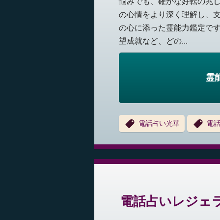
悩みでも、確かな好転の兆し
の心情をより深く理解し、
の心に添った霊能力鑑定です
望成就など、どの...
霊
電話占い光華
電
電話占いレジェラ