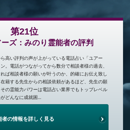
第21位
アーズ：みのり霊能者の評判
から高い評判の声が上がっている電話占い「ユアー
イン。電話がつながってから数分で相談者様の過去、
すれば相談者様の願いが叶うのか、的確にお伝え致し
に在籍する先生からの相談依頼があるほど、先生の願
、その霊能力パワーは電話占い業界でもトップレベル
どんなに成就困...
能者の情報を詳しく見る