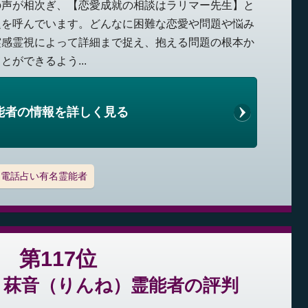
の声が相次ぎ、【恋愛成就の相談はラリマー先生】と
題を呼んでいます。どんなに困難な恋愛や問題や悩み
霊感霊視によって詳細まで捉え、抱える問題の根本か
ができるよう...
能者の情報を詳しく見る
電話占い有名霊能者
第117位
：菻音（りんね）霊能者の評判