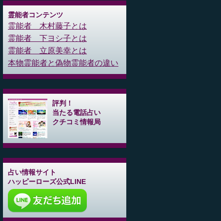
霊能者コンテンツ
霊能者 木村藤子とは
霊能者 下ヨシ子とは
霊能者 立原美幸とは
本物霊能者と偽物霊能者の違い
評判！
当たる電話占い
クチコミ情報局
占い情報サイト
ハッピーローズ公式LINE