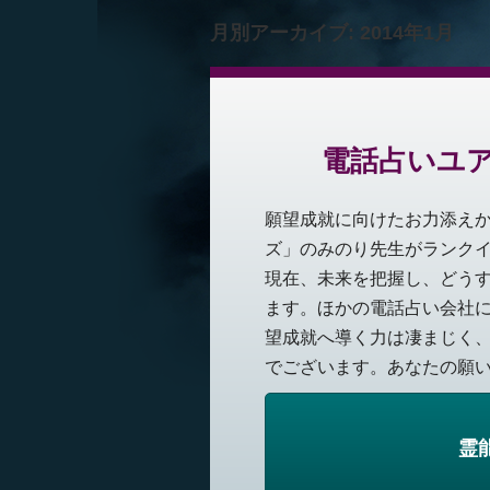
月別アーカイブ:
2014年1月
電話占いユ
願望成就に向けたお力添え
ズ」のみのり先生がランク
現在、未来を把握し、どう
ます。ほかの電話占い会社
望成就へ導く力は凄まじく
でございます。あなたの願いが
霊