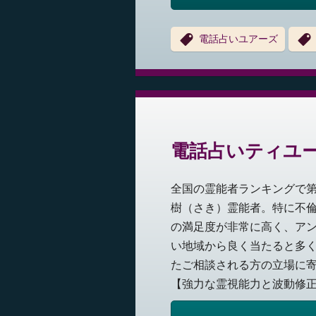
電話占いユアーズ
電話占いティユ
全国の霊能者ランキングで第
樹（さき）霊能者。特に不
の満足度が非常に高く、ア
い地域から良く当たると多く
たご相談される方の立場に
【強力な霊視能力と波動修正】