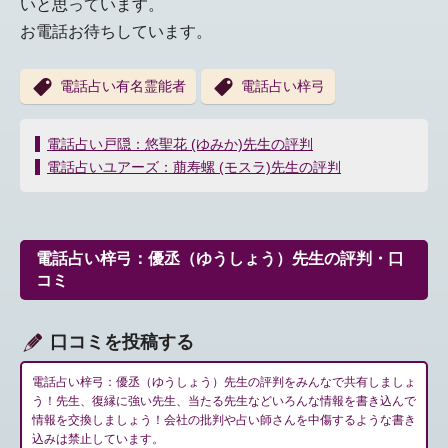
いと思っています。
お電話お待ちしています。
電話占い有名霊能者
電話占い梓弓
投
電話占い戸隠：悠聖花 (ゆみか)先生の評判
稿
電話占いユアーズ：萠寿螺 (モスラ)先生の評判
ナ
ビ
ゲ
ー
電話占い梓弓：優丞（ゆうしょう）先生の評判・口
シ
コミ
ョ
ン
口コミを投稿する
電話占い梓弓：優丞（ゆうしょう）先生の評判をみんなで共有しましょ
う！先生、復縁に強い先生、当たる先生などいろんな情報を書き込んで
情報を交換しましょう！会社の批判や占い師さんを中傷するような書き
込みは禁止しています。