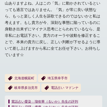
山ありますよね。人はこの「気」に動かされているとい
っても過言ではありません。「気」が常に良い状態な
ら、もっと楽しく人生を謳歌できるのではないかと私は
考えます。もし貴方が今、深刻な事態に陥っているのに
身動き出来ずにマイナス思考にとらわれているなら、是
非私にお電話下さい。貴方のオーラや波動を修正するこ
とで、本来の貴方に戻し、正しい判断が下せるように導
いて差し上げますから私に全てお任せ下さい。お待ちし
ています☆
北海道幌延町
埼玉県幸手市
岐阜県多治見市
電話占い マドンナ
投
電話占い愛染：瑠依華（るいか）先生の評判
稿