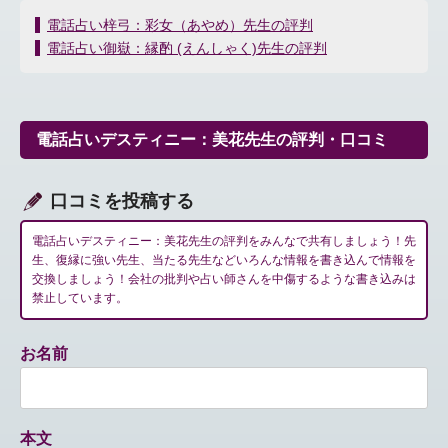
投
電話占い梓弓：彩女（あやめ）先生の評判
稿
電話占い御嶽：縁酌 (えんしゃく)先生の評判
ナ
ビ
ゲ
ー
電話占いデスティニー：美花先生の評判・口コミ
シ
ョ
ン
口コミを投稿する
電話占いデスティニー：美花先生の評判をみんなで共有しましょう！先
生、復縁に強い先生、当たる先生などいろんな情報を書き込んで情報を
交換しましょう！会社の批判や占い師さんを中傷するような書き込みは
禁止しています。
お名前
本文