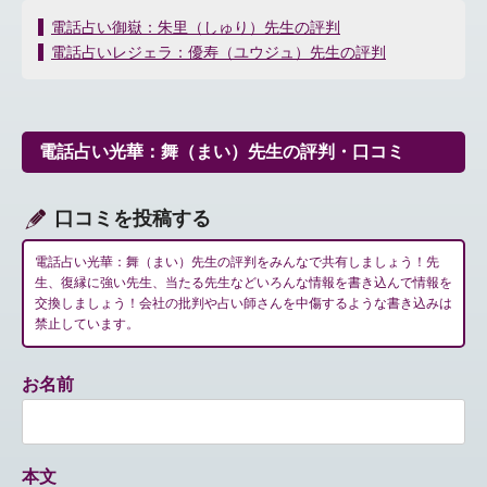
投
電話占い御嶽：朱里（しゅり）先生の評判
稿
電話占いレジェラ：優寿（ユウジュ）先生の評判
ナ
ビ
ゲ
ー
電話占い光華：舞（まい）先生の評判・口コミ
シ
ョ
ン
口コミを投稿する
電話占い光華：舞（まい）先生の評判をみんなで共有しましょう！先
生、復縁に強い先生、当たる先生などいろんな情報を書き込んで情報を
交換しましょう！会社の批判や占い師さんを中傷するような書き込みは
禁止しています。
お名前
本文