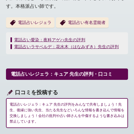
す。本格派占い師です。
電話占いレジェラ
電話占い有名霊能者
投
電話占い愛染：夜科アゲハ先生の評判
稿
電話占いラサベルデ：花水木（はなみずき）先生の評判
ナ
ビ
ゲ
ー
電話占いレジェラ：キュア 先生の評判・口コミ
シ
ョ
ン
口コミを投稿する
電話占いレジェラ：キュア 先生の評判をみんなで共有しましょう！先
生、復縁に強い先生、当たる先生などいろんな情報を書き込んで情報を
交換しましょう！会社の批判や占い師さんを中傷するような書き込みは
禁止しています。