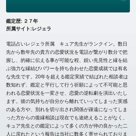
鑑定歴: ２７年
所属サイト:レジェラ
電話占いレジェラ所属 キュア先生がランクイン。数日
先から数年先の貴方の恋愛状況を電話が繋がり数分で把
握し、的確に伝える事が可能な程、鋭い先見性と縁を結
ぶ強力な縁結びパワーを持ち合わせた恋愛成就では有名
な先生です。20年を超える鑑定実績で結ばれた相談者は
数知れず、鑑定と平行して行う祈願によって不可能と思
われる恋愛状況を一変させ、恋愛の逆転劇を演出いたし
ます。彼の気持ちが自分から離れていってしまった実感
のある方や、別れを切り出され関係が疎遠になってしま
った方からの復縁相談は現在でも途絶えることがなく、
キュア先生との鑑定によって多くの方が仲の良かった二
人に戻れたという報告は当社に数多く寄せられておりま