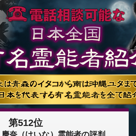
第512位
：慶奈（けいな）霊能者の評判