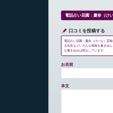
ビ
ゲ
ー
電話占い花園：慶奈（け
シ
ョ
ン
口コミを投稿する
電話占い花園：慶奈（けいな）霊能
る先生などいろんな情報を書き込ん
な書き込みは禁止しています。
お名前
本文