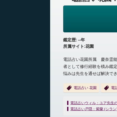
鑑定歴: --年
所属サイト:花園
電話占い花園所属 慶奈霊
者として修行経験を積み鑑
悩みは先生を通せば解決で
電話占い 花園
電
投
電話占いウィル：ユア先生
稿
電話占い戸隠：紫蘭 (シラン
ナ