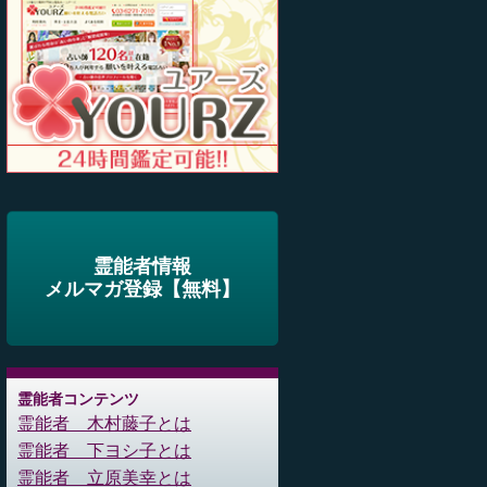
霊能者情報
メルマガ登録【無料】
霊能者コンテンツ
霊能者 木村藤子とは
霊能者 下ヨシ子とは
霊能者 立原美幸とは