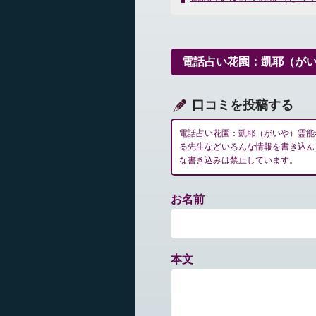
ナ
ビ
ゲ
ー
電話占い花園：凱耶（が
シ
ョ
ン
口コミを投稿する
電話占い花園：凱耶（がいや）霊能
る先生などいろんな情報を書き込ん
な書き込みは禁止しています。
お名前
本文