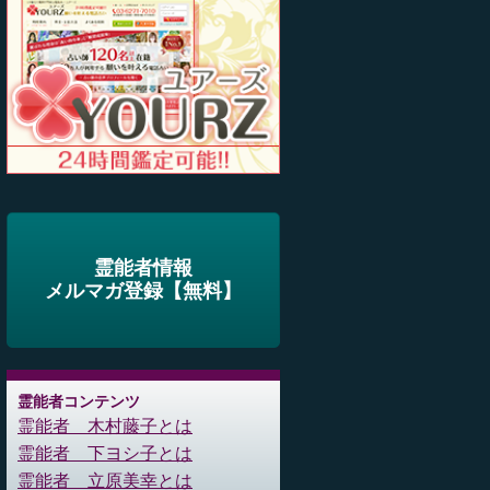
霊能者情報
メルマガ登録【無料】
霊能者コンテンツ
霊能者 木村藤子とは
霊能者 下ヨシ子とは
霊能者 立原美幸とは