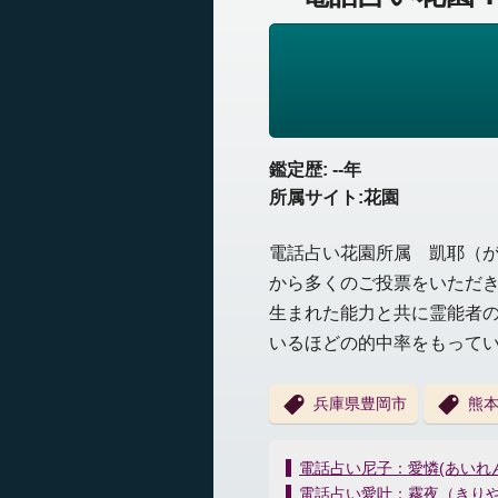
鑑定歴: --年
所属サイト:花園
電話占い花園所属 凱耶（
から多くのご投票をいただ
生まれた能力と共に霊能者
いるほどの的中率をもって
兵庫県豊岡市
熊
投
電話占い尼子：愛憐(あいれ
稿
電話占い愛叶：霧夜（きり