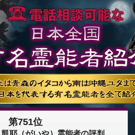
第751位
：凱耶（がいや）霊能者の評判