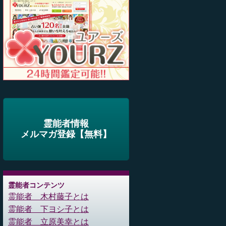
霊能者情報
メルマガ登録【無料】
霊能者コンテンツ
霊能者 木村藤子とは
霊能者 下ヨシ子とは
霊能者 立原美幸とは