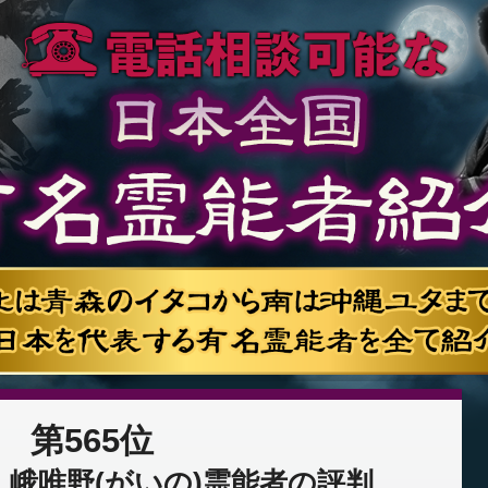
第565位
峨唯野(がいの)霊能者の評判