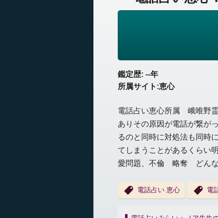
鑑定歴: --年
所属サイト:恵心
電話占い恵心所属 峨唯野
ありその原因が電話が繋が
るのと同時に対処法も同時
てしまうことがあるくらい
愛問題、不倫 略奪 どん
電話占い 恵心
電
投