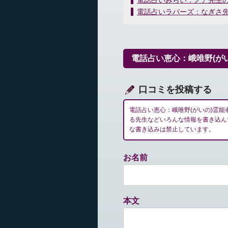
電話占いみらい：ノア先生
稿
電話占いラバーズ：なぎさ
ナ
ビ
ゲ
ー
電話占い恵心：峨唯野(が
シ
ョ
ン
口コミを投稿する
電話占い恵心：峨唯野(がいの)霊
る先生などいろんな情報を書き込ん
な書き込みは禁止しています。
お名前
本文