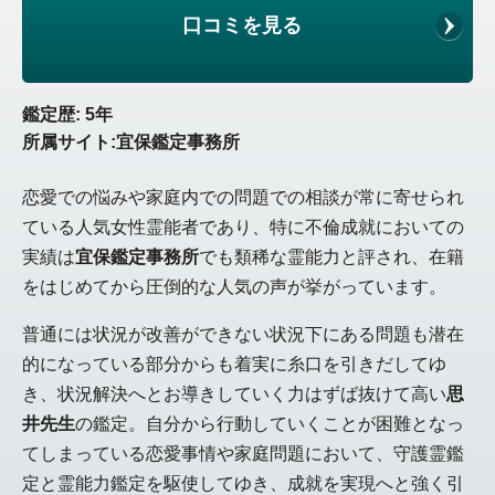
口コミを見る
鑑定歴: 5年
所属サイト:宜保鑑定事務所
恋愛での悩みや家庭内での問題での相談が常に寄せられ
ている人気女性霊能者であり、特に不倫成就においての
実績は
宜保鑑定事務所
でも類稀な霊能力と評され、在籍
をはじめてから圧倒的な人気の声が挙がっています。
普通には状況が改善ができない状況下にある問題も潜在
的になっている部分からも着実に糸口を引きだしてゆ
き、状況解決へとお導きしていく力はずば抜けて高い
思
井先生
の鑑定。自分から行動していくことが困難となっ
てしまっている恋愛事情や家庭問題において、守護霊鑑
定と霊能力鑑定を駆使してゆき、成就を実現へと強く引