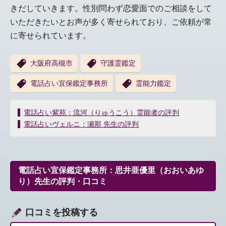
きだしていきます。性別問わず恋愛面でのご相談をして
いただきたいとお声が多く寄せられており、ご依頼が常
に寄せられています。
大阪府高槻市
守護霊鑑定
電話占い宜保鑑定事務所
霊能力鑑定
投
電話占い紫苑：流河（りゅうこう）霊能者の評判
稿
電話占いヴェルニ：瀬那 先生の評判
ナ
ビ
ゲ
ー
電話占い宜保鑑定事務所：思井亜優里（おおいあゆ
シ
り）先生の評判・口コミ
ョ
ン
口コミを投稿する