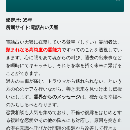
鑑定歴: 35年
所属サイト:電話占い天響
電話占い天響に在籍している紫翠（しすい）霊能者は、
類まれなる高純度の霊能力
ですべてのことを透視してい
きます。心に眼をあて魂からの叫び、過去の出来事など
を瞬時にてキャッチし、それらを幸を招く未来に繋げる
ことができます。
過去の古傷が痛む、トラウマから逃れられない、という
方の心のケアを行いながら、善き未来を見つけ出し伝授
いたします。
霊界からのメッセージ
は、確かなる幸福へ
のみちしるべとなります。
恋愛相談も人気を集めており、不倫や復縁をはじめとす
る複雑な恋愛やその他の悩みにも対応し、原因を突き止
め潜在意識へ呼びかけ問題の根源から改善して行きま