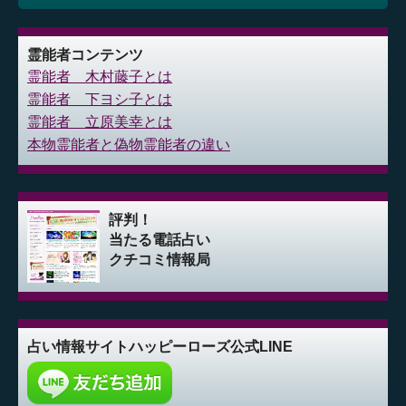
霊能者コンテンツ
霊能者 木村藤子とは
霊能者 下ヨシ子とは
霊能者 立原美幸とは
本物霊能者と偽物霊能者の違い
評判！
当たる電話占い
クチコミ情報局
占い情報サイト
ハッピーローズ公式LINE