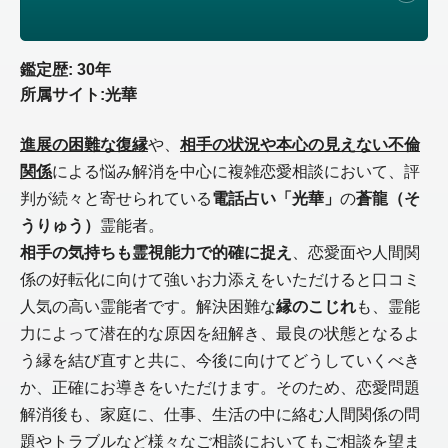
鑑定歴: 30年
所属サイト:光華
進展の困難な復縁
や、
相手の状況や本心の見えない不倫
関係
による悩み解消を中心に複雑恋愛相談において、評
判が続々と寄せられている
電話占い「光華」
の
蒼龍（そ
うりゅう）
霊能者。
相手の気持ちも霊視能力で的確に捉え
、恋愛面や人間関
係の好転化に向けて強いお力添えをいただけると口コミ
人気の高い霊能者です。解決困難な
縁のこじれ
も、霊能
力によって潜在的な原因を紐解き、最良の状態となるよ
う縁を結び直すと共に、今後に向けてどうしていくべき
か、正確にお導きをいただけます。そのため、恋愛問題
解消後も、家庭に、仕事、生活の中に絡む人間関係の問
題やトラブルなど様々なご相談においてもご相談を望ま