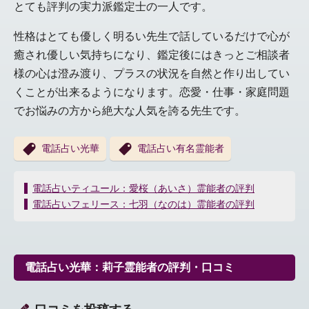
とても評判の実力派鑑定士の一人です。
性格はとても優しく明るい先生で話しているだけで心が
癒され優しい気持ちになり、鑑定後にはきっとご相談者
様の心は澄み渡り、プラスの状況を自然と作り出してい
くことが出来るようになります。恋愛・仕事・家庭問題
でお悩みの方から絶大な人気を誇る先生です。
電話占い光華
電話占い有名霊能者
投
電話占いティユール：愛桜（あいさ）霊能者の評判
稿
電話占いフェリース：七羽（なのは）霊能者の評判
ナ
ビ
ゲ
ー
電話占い光華：莉子霊能者の評判・口コミ
シ
ョ
ン