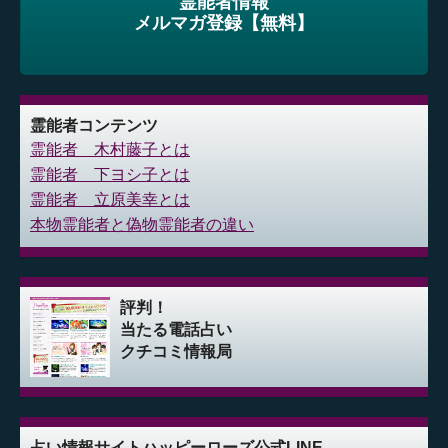
霊能者情報
メルマガ登録【無料】
霊能者コンテンツ
霊能者 木村藤子とは
霊能者 下ヨシ子とは
霊能者 立原美幸とは
本物霊能者と偽物霊能者の違い
評判！
当たる電話占い
クチコミ情報局
占い情報サイト
ハッピーローズ公式LINE