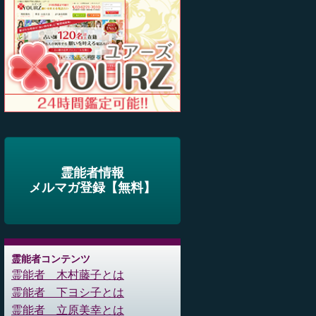
霊能者情報
メルマガ登録【無料】
霊能者コンテンツ
霊能者 木村藤子とは
霊能者 下ヨシ子とは
霊能者 立原美幸とは