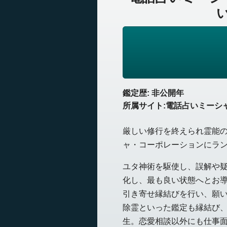
鑑定歴: 非公開年
所属サイト:電話占いミーシ
厳しい修行を終えられ霊能
ャ・コーポレーションにラ
ユタ神術を駆使し、誤解や
化し、最も良い状態へとお
引き寄せ縁結びを行い、願
除霊といった鑑定も縁結び
生。恋愛相談以外にも仕事