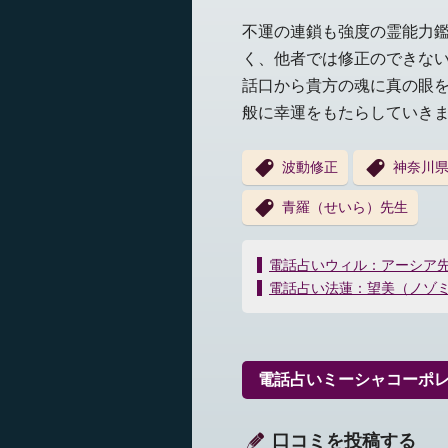
不運の連鎖も強度の霊能力
く、他者では修正のできな
話口から貴方の魂に真の眼
般に幸運をもたらしていき
波動修正
神奈川
青羅（せいら）先生
投
電話占いウィル：アーシア
稿
電話占い法蓮：望美（ノゾ
ナ
ビ
ゲ
ー
電話占いミーシャコーポ
シ
ョ
ン
口コミを投稿する