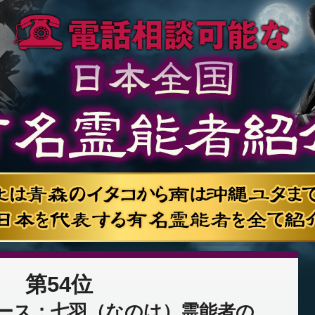
第54位
ース：七羽（なのは）霊能者の