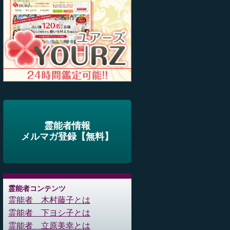
霊能者情報
メルマガ登録【無料】
霊能者コンテンツ
霊能者 木村藤子とは
霊能者 下ヨシ子とは
霊能者 立原美幸とは