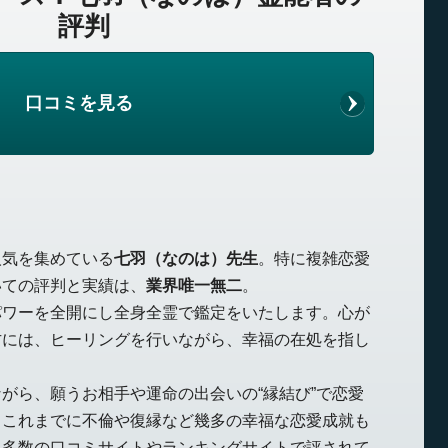
評判
口コミを見る
人気を集めている
七羽（なのは）先生
。特に複雑恋愛
いての評判と実績は、
業界唯一無二
。
パワーを全開にし全身全霊で鑑定をいたします。心が
方には、ヒーリングを行いながら、幸福の在処を指し
がら、願うお相手や運命の出会いの“縁結び”で恋愛
。これまでに不倫や復縁など幾多の幸福な恋愛成就も
ら多数の口コミサイトやランキングサイトで評されて