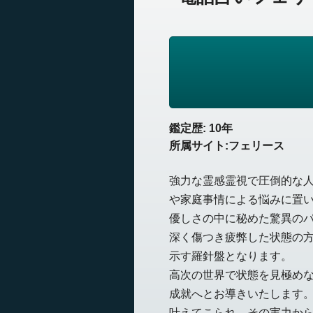
鑑定歴: 10年
所属サイト:フェリース
強力な霊感霊視で圧倒的な
や家庭事情による悩みに置
優しさの中に秘めた驚異の
深く傷つき疲弊した状態の
示す羅針盤となります。
高次の世界で状態を見極めな
成就へとお導きいたします
叶えてこられ、その実力か