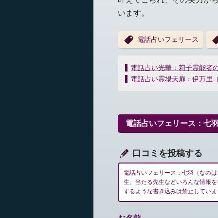
います。
電話占いフェリース
投
電話占い光華：莉子霊能者
稿
電話占い霊場天扉：伊万里
ナ
ビ
ゲ
ー
電話占いフェリース：七
シ
ョ
ン
口コミを投稿する
電話占いフェリース：七羽（なのは
生、当たる先生などいろんな情報を
するような書き込みは禁止していま