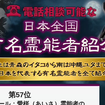
第57位
ール：愛桜（あいさ）霊能者の