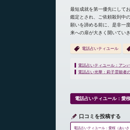
最短成就を第一優先にして
鑑定とされ、ご依頼殺到中
願いを諦める前に、是非一
来への扉が大きく開いてい
電話占いティユール
投
電話占いティユール：アンバー
稿
電話占い光華：莉子霊能者
ナ
ビ
ゲ
ー
電話占いティユール：愛
シ
ョ
ン
口コミを投稿する
電話占いティユール：愛桜（あいさ