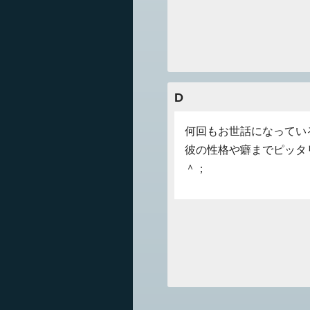
D
何回もお世話になってい
彼の性格や癖までピッタ
＾；