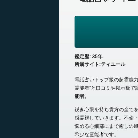
鑑定歴: 35年
所属サイト:ティユール
電話占いトップ級の超霊能力
霊能者”と口コミや掲示板で
能者
。
鋭き心眼を持ち貴方の全て
感霊視していきます。不倫
悩める心細部にまで癒しの
希少な霊能者です。