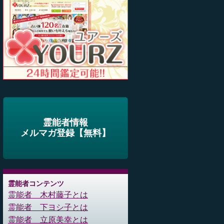
霊能者情報
メルマガ登録【無料】
霊能者コンテンツ
霊能者 木村藤子とは
霊能者 下ヨシ子とは
霊能者 立原美幸とは