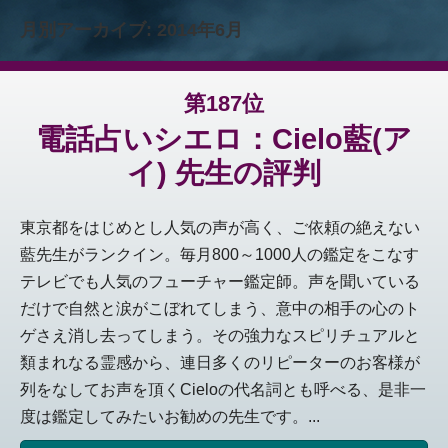
月別アーカイブ:
2014年6月
第187位
電話占いシエロ：Cielo藍(ア
イ) 先生の評判
東京都をはじめとし人気の声が高く、ご依頼の絶えない
藍先生がランクイン。毎月800～1000人の鑑定をこなす
テレビでも人気のフューチャー鑑定師。声を聞いている
だけで自然と涙がこぼれてしまう、意中の相手の心のト
ゲさえ消し去ってしまう。その強力なスピリチュアルと
類まれなる霊感から、連日多くのリピーターのお客様が
列をなしてお声を頂くCieloの代名詞とも呼べる、是非一
度は鑑定してみたいお勧めの先生です。...