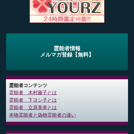
霊能者情報
メルマガ登録【無料】
霊能者コンテンツ
霊能者 木村藤子とは
霊能者 下ヨシ子とは
霊能者 立原美幸とは
本物霊能者と偽物霊能者の違い