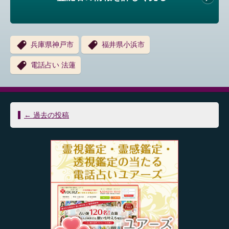
兵庫県神戸市
福井県小浜市
電話占い 法蓮
投
←
過去の投稿
稿
ナ
ビ
ゲ
ー
シ
ョ
ン